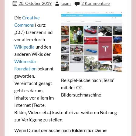
20. Oktober 2019
team
2 Kommentare
Die
Creative
Commons
(kurz:
„CC“) Lizenzen sind
vor allem durch
Wikipedia
und den
anderen Wikis der
Wikimedia
Foundation
bekannt
geworden.
Beispiel-Suche nach „Tesla“
Vereinfacht gesagt
mit der CC-
geht es darum,
Bildersuchmaschine
Inhalte vor allem im
Internet (Texte,
Bilder, Videos etc.) kostenfrei zur weiteren Nutzung
zur Verfügung zu stellen.
Wenn Du auf der Suche nach
Bilder
n
für Deine