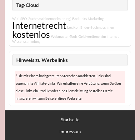
Tag-Cloud
Wiki
SEO (Suchmaschinenoptimierung)
Backlinks
Marketing
Internetrecht
Lexikon
Bilder-Suchmaschinen
kostenlos
Webmaster-Tools
Geld verdienen im Internet
Wissenssammlung
Hinweis zu Werbelinks
* Die mit einem hochgestellten Sternchen markierten Links sind
sogenannte Affiliate-Links. Wir erhalten eine Vergütung, wenn Du über
diese Links ein Produkt oder eine Dienstleistung bestellst. Damit
finanzieren wir zum Beispiel diese Webseite.
Startseite
Impressum