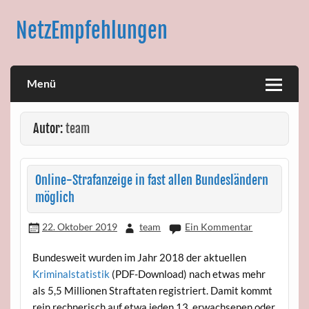
NetzEmpfehlungen
Das beste im Netz empfohlen von uns
Menü
Autor:
team
Online-Strafanzeige in fast allen Bundesländern
möglich
22. Oktober 2019
team
Ein Kommentar
Bundesweit wurden im Jahr 2018 der aktuellen
Kriminalstatistik
(PDF-Download) nach etwas mehr
als 5,5 Millionen Straftaten registriert. Damit kommt
rein rechnerisch auf etwa jeden 13. erwachsenen oder